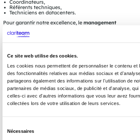
Coordinateurs,
Référents techniques,
Techniciens en datacenters.
Pour garantir notre excellence, le
management
de proximité
est charnière car il apporte un
encadrement précis des techniciens et est en
contact permanent avec le client.
Par ailleurs, nous instaurons un processus
d’escalade managériale sollicité en cas de crise
Ce site web utilise des cookies.
grave ou de dysfonctionnement.
Les cookies nous permettent de personnaliser le contenu et l
des fonctionnalités relatives aux médias sociaux et d'analyse
partageons également des informations sur l'utilisation de no
partenaires de médias sociaux, de publicité et d'analyse, qu
celles-ci avec d'autres informations que vous leur avez fourni
collectées lors de votre utilisation de leurs services.
S
Nécessaires
é
l