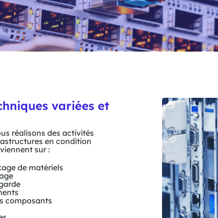
echniques variées et
us réalisons des activités
rastructures en condition
viennent sur :
kage de matériels
sage
garde
ments
des composants
es