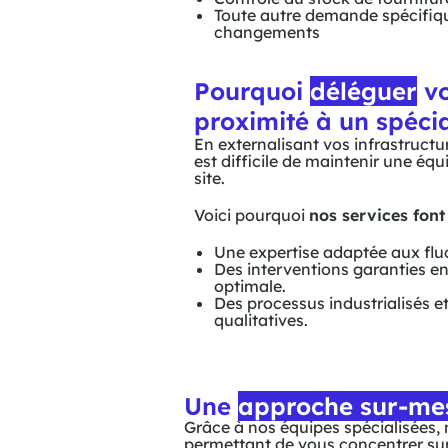
Toute autre demande spécifiq
changements
Pourquoi
déléguer
vo
proximité à un spécia
En externalisant vos infrastructu
est difficile de maintenir une éq
site.
Voici pourquoi
nos services font
Une expertise adaptée aux fluc
Des interventions garanties en
optimale.
Des processus industrialisés 
qualitatives.
Une
approche sur-me
Grâce à nos équipes spécialisées, 
permettant de vous concentrer sur