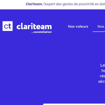
Clariteam
, l'expert des gestes de proximité en da
Nos valeurs
Nos 
Le
h
ré
séc
L’innovation au cœur de nos 