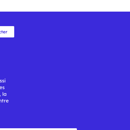
cter
ssi
es
 la
ntre